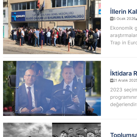
İllerin 
5 Ocak 2026
Ekonomik ge
araştırmala
Trap in Eur
İktidara
21 Aralık 202
2023 seçim
programının
değerlendir
Toplumsa