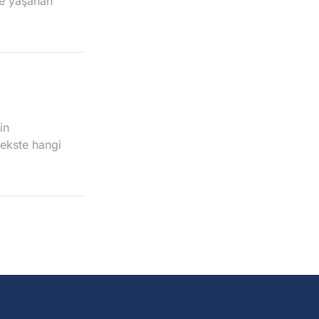
de yaşanan
in
dekste hangi