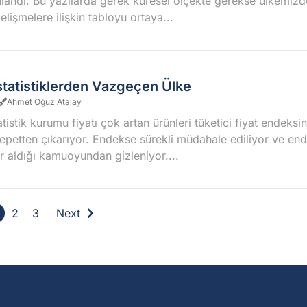
landı. Bu yazılarda gerek küresel ölçekte gerekse ülkemiz
lişmelere ilişkin tabloyu ortaya...
statistiklerden Vazgeçen Ülke
Ahmet Oğuz Atalay
atistik kurumu fiyatı çok artan ürünleri tüketici fiyat endeksin
epetten çıkarıyor. Endekse sürekli müdahale ediliyor ve en
er aldığı kamuoyundan gizleniyor....
2
3
Next