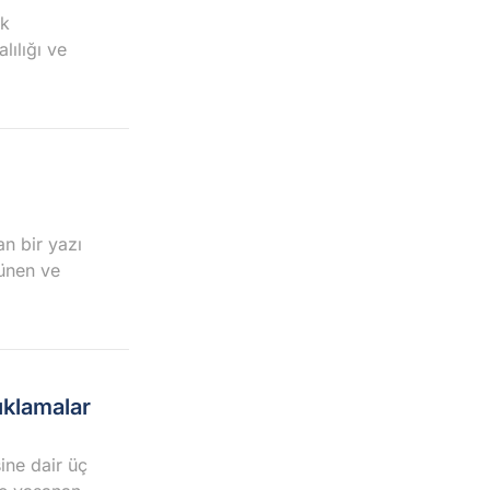
ak
lılığı ve
an bir yazı
vünen ve
ıklamalar
ine dair üç