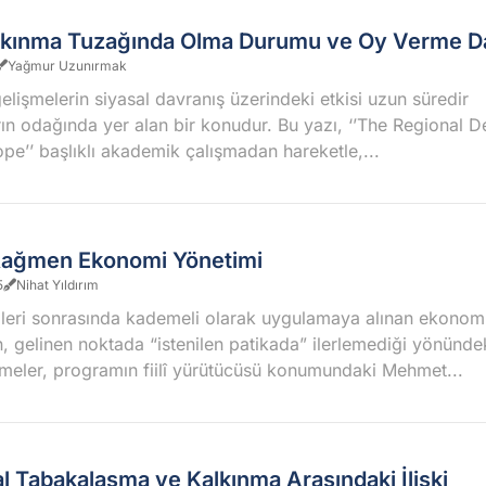
Kalkınma Tuzağında Olma Durumu ve Oy Verme D
Yağmur Uzunırmak
lişmelerin siyasal davranış üzerindeki etkisi uzun süredir
rın odağında yer alan bir konudur. Bu yazı, ‘’The Regional 
ope’’ başlıklı akademik çalışmadan hareketle,...
 Rağmen Ekonomi Yönetimi
5
Nihat Yıldırım
leri sonrasında kademeli olarak uygulamaya alınan ekonom
, gelinen noktada “istenilen patikada” ilerlemediği yönünde
meler, programın fiilî yürütücüsü konumundaki Mehmet...
l Tabakalaşma ve Kalkınma Arasındaki İlişki