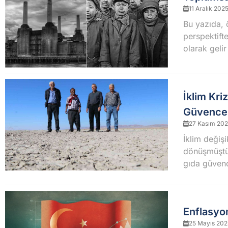
11 Aralık 202
Bu yazıda, ö
perspektifte
olarak gelir
İklim Kri
Güvences
27 Kasım 20
İklim değişi
dönüşmüştür.
gıda güvenc
Enflasyo
25 Mayıs 202