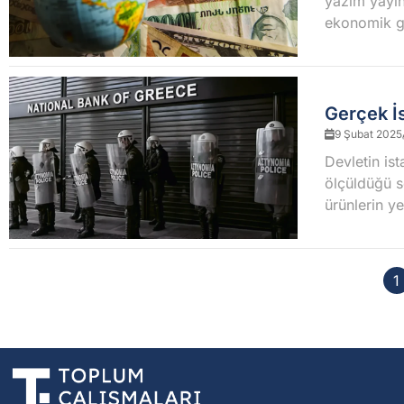
yazım yayın
ekonomik ge
Gerçek İ
9 Şubat 2025
Devletin ist
ölçüldüğü s
ürünlerin y
1