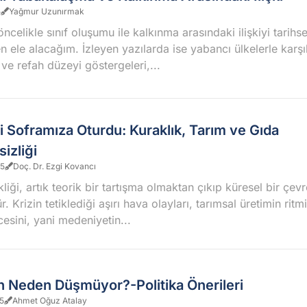
5
Yağmur Uzunırmak
ncelikle sınıf oluşumu ile kalkınma arasındaki ilişkiyi tarihse
n ele alacağım. İzleyen yazılarda ise yabancı ülkelerle karşıl
 ve refah düzeyi göstergeleri,...
zi Soframıza Oturdu: Kuraklık, Tarım ve Gıda
izliği
25
Doç. Dr. Ezgi Kovancı
kliği, artık teorik bir tartışma olmaktan çıkıp küresel bir çevr
 Krizin tetiklediği aşırı hava olayları, tarımsal üretimin rit
esini, yani medeniyetin...
n Neden Düşmüyor?-Politika Önerileri
5
Ahmet Oğuz Atalay