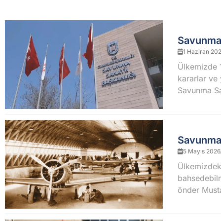
Savunma S
1 Haziran 20
Ülkemizde 1
kararlar ve 
Savunma San
Savunma S
5 Mayıs 2026
Ülkemizdeki
bahsedebilm
önder Musta