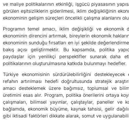
ve maliye politikalarının etkinliği, işgücü piyasasının yap
görülen eşitsizliklerin giderilmesi, iklim değişikliğinin ekono
ekonominin gelişim süreçleri öncelikli çalışma alanlarını olu
Programın temel amacı, iklim değişikliği ve ekonomik da
ekonominin direncini artırmak, bireylerin ekonomik hakların
ekonominin sunduğu fırsatları en iyi şekilde değerlendirmek 
bakış açısı geliştirmektir. Bu kapsamda, politika yapıc
paydaşlar için yenilikçi perspektifler sunarak daha et
politikalarının oluşturulmasına katkıda bulunmayı hedefler.
Türkiye ekonomisinin sürdürülebilirliğini destekleyece
refahın artırılması hedefi doğrultusunda stratejik araş
amacı desteklemek üzere bağımsız, toplumsal ve bilim
üretimini esas alır. Program, politika önerilerini ortaya 
çalışmaları, bilimsel yayınlar, çalıştaylar, paneller ve
bağlamda, ekonomik büyüme, kaynak tahsisi, gelir dağılım
gibi iktisadi faktörleri dikkate alarak, somut ve uygulanab