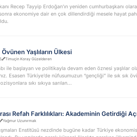
anı Recep Tayyip Erdoğan’ın yeniden cumhurbaşkanı olar
 sonra ekonomiye dair en çok dillendirdiği mesele hayat paha
ldu.
 Övünen Yaşlıların Ülkesi
5
Timuçin Koray Güzelderen
bı ile başlayan ve politikayla devam eden öznesi yaşlılar ol
ız. Esasen Türkiye’de nüfusumuzun “gençliği” ile sık sık ö
pozisyonlara sıkı sıkıya sarılan...
rası Refah Farklılıkları: Akademinin Getirdiği Aç
Yağmur Uzunırmak
şmaları Enstitüsü nezdinde bugüne kadar Türkiye ekonomis