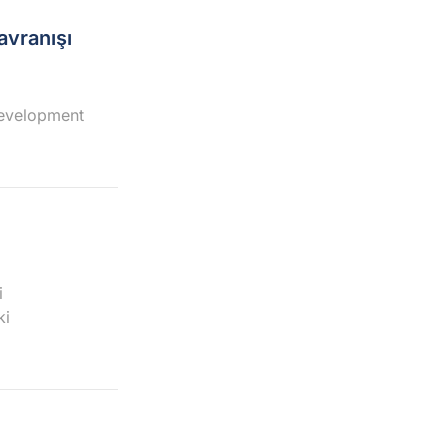
avranışı
Development
i
ki