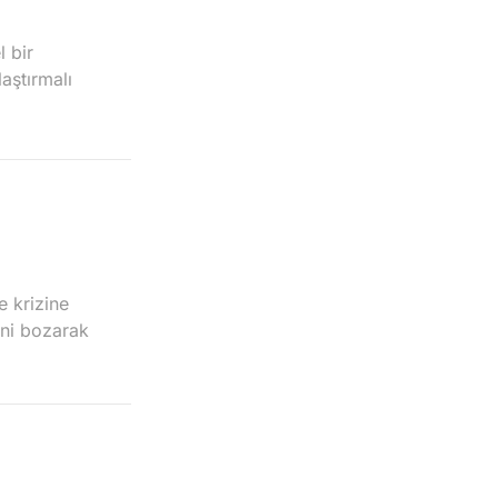
l bir
aştırmalı
e krizine
mini bozarak