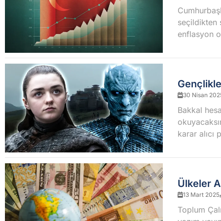
Cumhurbaşk
seçildikten
enflasyon o
Gençlikle
30 Nisan 202
Bakkal hesa
okuyacaksın
karar alıcı 
Ülkeler A
13 Mart 2025
Toplum Çalı