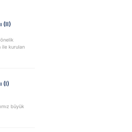
(II)
yönelik
 ile kurulan
 (I)
ğımız büyük