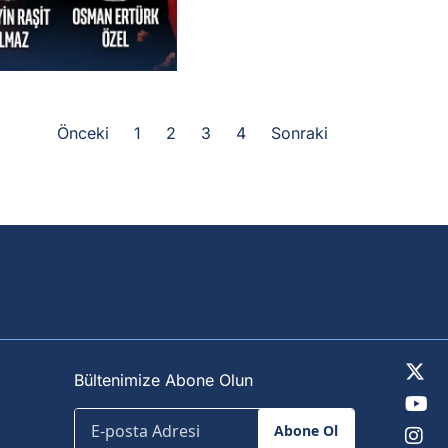
Önceki
1
2
3
4
Sonraki
Bültenimize Abone Olun
Abone Ol