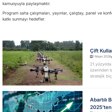
kamuoyuyla paylaşmaktır.
Program saha çalışmaları, yayınlar, çalıştay, panel ve konfe
katkı sunmayı hedefler.
Çift Kull
1 Nisan 2026
21.yüzyılda
üzerinden t
stratejik b
Abartılı 
2025’ten 