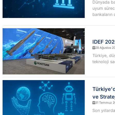
Dünyada ban
uyum sürecin
bankaların d
IDEF 202
28 Ağustos 2
Türkiye, düş
teknoloji sa
Türkiye'd
ve Strate
31 Temmuz 2
Son yıllarda