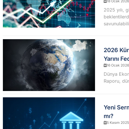
18 Ocak 2026
2025 yılı, 
beklentiler
savunulabili
2026 Kür
Yarını Fe
16 Ocak 2026
Dünya Ekon
Raporu, dün
Yeni Serm
mı?
5 Kasım 2025