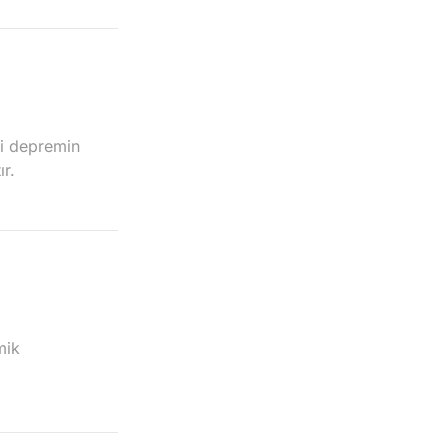
i depremin
r.
mik