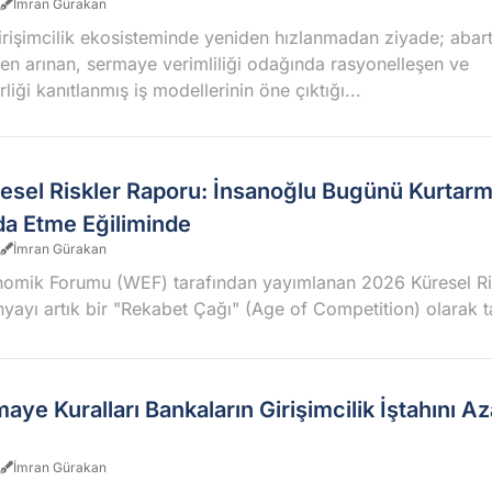
İmran Gürakan
girişimcilik ekosisteminde yeniden hızlanmadan ziyade; abartı
den arınan, sermaye verimliliği odağında rasyonelleşen ve
rliği kanıtlanmış iş modellerinin öne çıktığı...
esel Riskler Raporu: İnsanoğlu Bugünü Kurtarm
da Etme Eğiliminde
İmran Gürakan
omik Forumu (WEF) tarafından yayımlanan 2026 Küresel Ri
yayı artık bir "Rekabet Çağı" (Age of Competition) olarak t
aye Kuralları Bankaların Girişimcilik İştahını A
İmran Gürakan