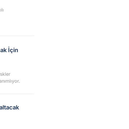
lı
ak İçin
skler
anımlıyor.
zaltacak