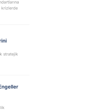
ndartlarına
 krizlerde
ini
 stratejik
Engeller
lik