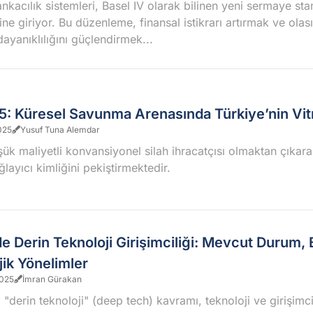
kacılık sistemleri, Basel IV olarak bilinen yeni sermaye sta
e giriyor. Bu düzenleme, finansal istikrarı artırmak ve olası
ayanıklılığını güçlendirmek...
5: Küresel Savunma Arenasında Türkiye’nin Vitr
025
Yusuf Tuna Alemdar
ük maliyetli konvansiyonel silah ihracatçısı olmaktan çıkarak
ğlayıcı kimliğini pekiştirmektedir.
e Derin Teknoloji Girişimciliği: Mevcut Durum, 
jik Yönelimler
025
İmran Gürakan
 "derin teknoloji" (deep tech) kavramı, teknoloji ve girişimci