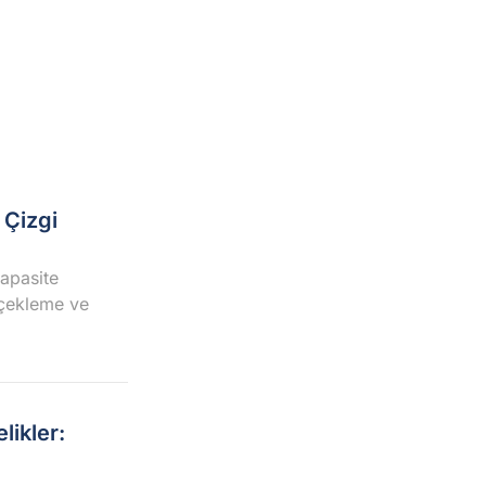
 Çizgi
apasite
ölçekleme ve
likler: