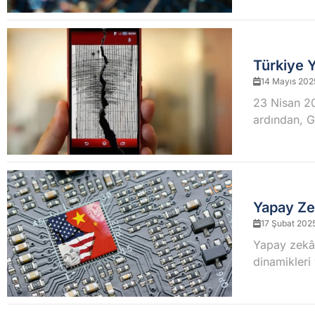
Türkiye Y
14 Mayıs 202
23 Nisan 20
ardından, G
Yapay Ze
17 Şubat 202
Yapay zekâ 
dinamikleri 