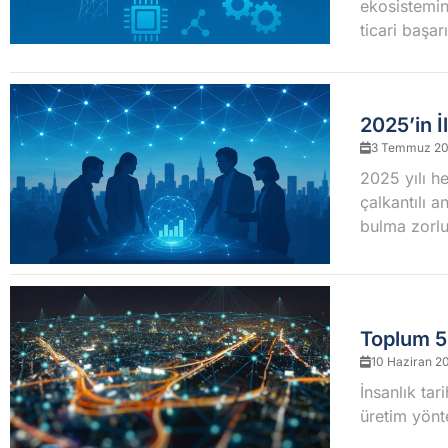
ekosistemin
ticari başar
2025’in İ
3 Temmuz 2
2025 yılı h
çalkantılı 
bulma zorluk
Toplum 5.
10 Haziran 2
İnsanlık tar
üretim yönte