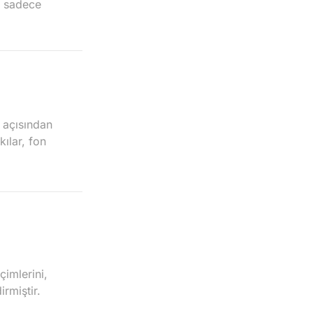
, sadece
 açısından
ılar, fon
çimlerini,
rmiştir.