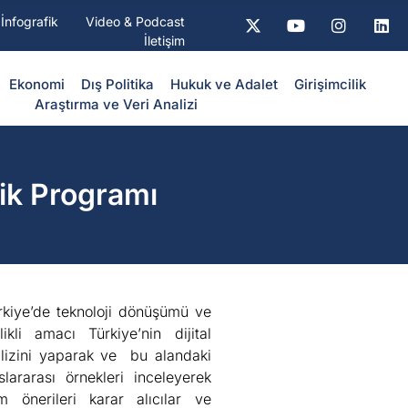
İnfografik
Video & Podcast
İletişim
Ekonomi
Dış Politika
⁠Hukuk ve Adalet
Girişimcilik
Araştırma ve Veri Analizi
lik Programı
rkiye’de teknoloji dönüşümü ve
ikli amacı Türkiye’nin dijital
lizini yaparak ve bu alandaki
slararası örnekleri inceleyerek
em önerileri karar alıcılar ve