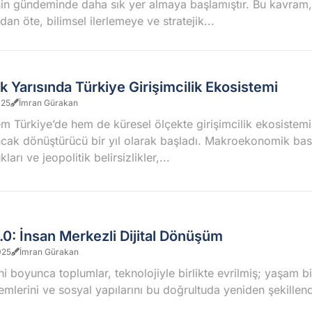
in gündeminde daha sık yer almaya başlamıştır. Bu kavram
ıdan öte, bilimsel ilerlemeye ve stratejik...
lk Yarısında Türkiye Girişimcilik Ekosistemi
025
İmran Gürakan
em Türkiye’de hem de küresel ölçekte girişimcilik ekosistemi
ancak dönüştürücü bir yıl olarak başladı. Makroekonomik bask
ları ve jeopolitik belirsizlikler,...
0: İnsan Merkezli Dijital Dönüşüm
025
İmran Gürakan
ihi boyunca toplumlar, teknolojiyle birlikte evrilmiş; yaşam bi
mlerini ve sosyal yapılarını bu doğrultuda yeniden şekillendi