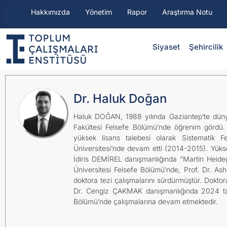
Hakkımızda
Yönetim
Rapor
Araştırma Notu
Siyaset
⁠Şehircilik
Dr. Haluk Doğan
Haluk DOĞAN, 1988 yılında Gaziantep’te dünya
Fakültesi Felsefe Bölümü’nde öğrenim gördü. İ
yüksek lisans talebesi olarak Sistematik Fe
Üniversitesi’nde devam etti (2014-2015). Yükse
İdiris DEMİREL danışmanlığında “Martin Heidegge
Üniversitesi Felsefe Bölümü’nde, Prof. Dr. As
doktora tezi çalışmalarını sürdürmüştür. Doktora
Dr. Cengiz ÇAKMAK danışmanlığında 2024 tarih
Bölümü’nde çalışmalarına devam etmektedir.