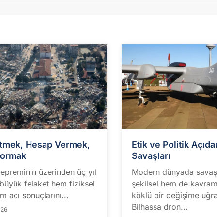
tmek, Hesap Vermek,
Etik ve Politik Açıd
Sormak
Savaşları
epreminin üzerinden üç yıl
Modern dünyada sava
 büyük felaket hem fiziksel
şekilsel hem de kavram
m acı sonuçlarını...
köklü bir değişime uğra
Bilhassa dron...
026