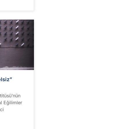
lsiz”
titüsü’nün
 Eğilimler
ci