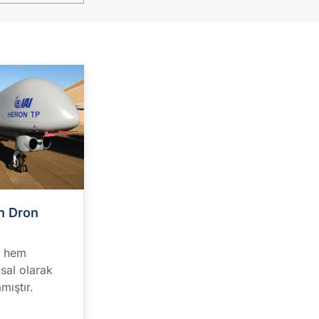
an Dron
ş hem
sal olarak
mıştır.