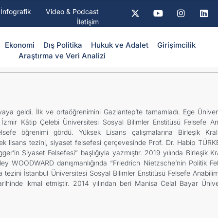
İnfografik
Video & Podcast
İletişim
Ekonomi
Dış Politika
⁠Hukuk ve Adalet
Girişimcilik
Araştırma ve Veri Analizi
ya geldi. İlk ve ortaöğrenimini Gaziantep’te tamamladı. Ege Ünivers
zmir Kâtip Çelebi Üniversitesi Sosyal Bilimler Enstitüsü Felsefe An
lsefe öğrenimi gördü. Yüksek Lisans çalışmalarına Birleşik Kral
k lisans tezini, siyaset felsefesi çerçevesinde Prof. Dr. Habip TÜRK
r’in Siyaset Felsefesi” başlığıyla yazmıştır. 2019 yılında Birleşik Kr
hley WOODWARD danışmanlığında “Friedrich Nietzsche’nin Politik Felse
 tezini İstanbul Üniversitesi Sosyal Bilimler Enstitüsü Felsefe Anabilim
inde ikmal etmiştir. 2014 yılından beri Manisa Celal Bayar Üniver