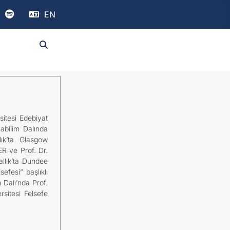
EN
itesi Edebiyat
abilim Dalında
lık’ta Glasgow
ER ve Prof. Dr.
allık’ta Dundee
fesi” başlıklı
 Dalı’nda Prof.
sitesi Felsefe