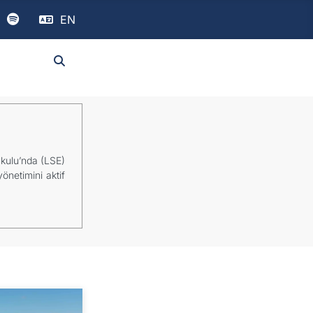
EN
Okulu’nda (LSE)
önetimini aktif