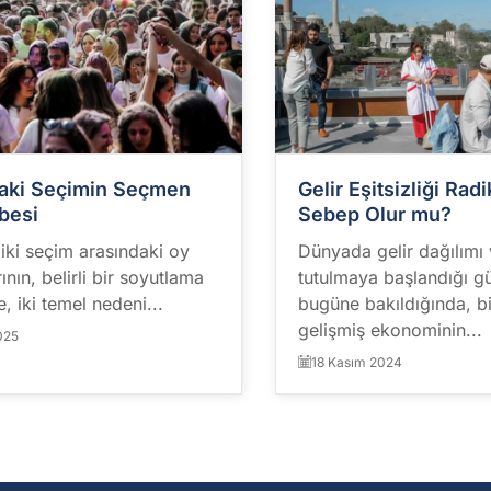
raki Seçimin Seçmen
Gelir Eşitsizliği Ra
besi
Sebep Olur mu?
iki seçim arasındaki oy
Dünyada gelir dağılımı v
arının, belirli bir soyutlama
tutulmaya başlandığı 
, iki temel nedeni...
bugüne bakıldığında, b
gelişmiş ekonominin...
025
18 Kasım 2024