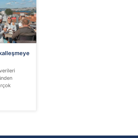
dikalleşmeye
erileri
günden
irçok