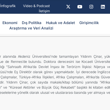
İnfografik
Video & Podcast
İletişim
Ekonomi
Dış Politika
⁠Hukuk ve Adalet
Girişimcilik
Araştırma ve Veri Analizi
iler alanında Akdeniz Üniversitesi'nde tamamlayan Yıldırım Çinar, yü
que de Rennes’de bulundu. Doktora derecesini ise Kocaeli Üniversites
lığı “Sahraaltı Afrika’da Devlet İnşası ile Terörizm İlişkisi: Nijery
üsü’nde Eş Direktör olarak görev yapmaktadır. İyi derecede İngilizc
alışmalar, Türkiye-Afrika İlişkileri, Afrika Çalışmaları, Afrika’da Güve
ir. Yıldırım Çinar, çok sayıda makale/kitap bölümü yanında “Afrika P
ve “Küresel Aktörler ve Büyük Güç Rekabeti” başlıklı iki kitabın edit
eselelerine yönelik olarak ulusal ve uluslararası basında yer almaya ve ç