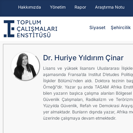
Hakkımızda
Yönetim
Rapor
Araştırma Notu
Siyaset
⁠Şehircilik
Dr. Huriye Yıldırım Çinar
Lisans ve yüksek lisansını Uluslararası İlişk
aşamasında Fransa’da Institut D’etudes Politi
İlişkiler Bölümü'nden aldı. Doktora tezinin baş
Örneği”dir. Yazar şu anda TASAM Afrika Enstit
bilen yazarın başlıca çalışma alanları Bölgesel Ç
Güvenlik Çalışmaları, Radikalizm ve Terörizmd
Yüzyılda Güvenlik, Refah ve Demokrasi Arayışı” 
yer almaktadır. Bunların dışında yazar, Afrika m
üzerinde çalışmaya devam etmektedir.