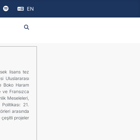
EN
ksek lisans tez
i Uluslararası
a ve Boko Haram
e ve Fransızca
nlik Meseleleri,
olitikası: 21.
örleri arasında
eşitli projeler