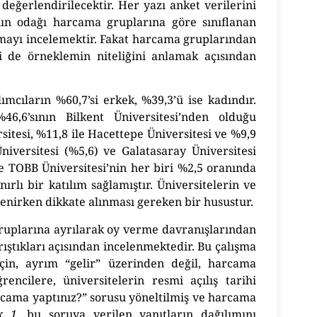
 değerlendirilecektir. Her yazı anket verilerini
ının odağı harcama gruplarına göre sınıflanan
aşmayı incelemektir. Fakat harcama gruplarından
li de örneklemin niteliğini anlamak açısından
mcıların %60,7’si erkek, %39,3’ü ise kadındır.
%46,6’sının Bilkent Üniversitesi’nden olduğu
itesi, %11,8 ile Hacettepe Üniversitesi ve %9,9
Üniversitesi (%5,6) ve Galatasaray Üniversitesi
e TOBB Üniversitesi’nin her biri %2,5 oranında
nırlı bir katılım sağlamıştır. Üniversitelerin ve
elenirken dikkate alınması gereken bir husustur.
ruplarına ayrılarak oy verme davranışlarından
rıştıkları açısından incelenmektedir. Bu çalışma
için, ayrım “gelir” üzerinden değil, harcama
rencilere, üniversitelerin resmi açılış tarihi
rcama yaptınız?” sorusu yöneltilmiş ve harcama
k 1
, bu soruya verilen yanıtların dağılımını