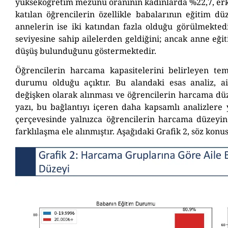
yükseköğretim mezunu oranının kadınlarda %22,7, er
katılan öğrencilerin özellikle babalarının eğitim d
annelerin ise iki katından fazla olduğu görülmekted
seviyesine sahip ailelerden geldiğini; ancak anne eği
düşüş bulunduğunu göstermektedir.
Öğrencilerin harcama kapasitelerini belirleyen te
durumu olduğu açıktır. Bu alandaki esas analiz, 
değişken olarak alınması ve öğrencilerin harcama düzey
yazı, bu bağlantıyı içeren daha kapsamlı analizlere y
çerçevesinde yalnızca öğrencilerin harcama düzeyine
farklılaşma ele alınmıştır. Aşağıdaki Grafik 2, söz konu