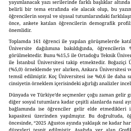
yayımlanacak yazı serilerinde farklı başlıklar altında
belirli bir tema etrafında ele alacak olup, bu yaz
öğrencilerin sosyal ve siyasal tutumlarındaki farklıl
önce, ankete katılan öğrencilerin demografik profi
önemlidir.
Toplamda 161 öğrenci ile yapılan görüşmelerde katılı
Üniversite dağılımına bakıldığında, öğrencilerin 
görülmektedir. Bunu %15,5 ile Ortadoğu Teknik Ünivers
ile İstanbul Üniversitesi takip etmektedir. Boğaziçi 
(%5,0) örneklemde yer alırken, Ankara Üniversitesi v
temsil edilmiştir. Koç Üniversitesi ise %0,6 ile daha sı
cinsiyetin örneklem içerisindeki ağırlığı analizler inc
Dünyada ve Türkiye’de seçmenler çoğu zaman gelir g
diğer sosyal tutumlara kadar çeşitli alanlarda nasıl ay
bağlamında ise öğrenciler gelir elde etmedikleri 
kapasitesi üzerinden yapılmıştır. Bu doğrultuda, öğ
öncesinde, “2025 Ağustos ayında yaklaşık ne kadar ha
düzeyleri tespit edilmiştir. Aşağıda yer alan
Grafi