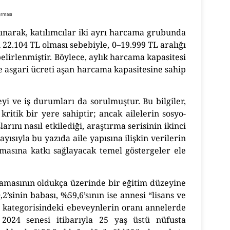
ınarak, katılımcılar iki ayrı harcama grubunda
 22.104 TL olması sebebiyle, 0–19.999 TL aralığı
belirlenmiştir. Böylece, aylık harcama kapasitesi
le asgari ücreti aşan harcama kapasitesine sahip
i ve iş durumları da sorulmuştur. Bu bilgiler,
itik bir yere sahiptir; ancak ailelerin sosyo-
nı nasıl etkilediği, araştırma serisinin ikinci
ısıyla bu yazıda aile yapısına ilişkin verilerin
ılmasına katkı sağlayacak temel göstergeler ele
alamasının oldukça üzerinde bir eğitim düzeyine
sinin babası, %59,6’sının ise annesi “lisans ve
tı” kategorisindeki ebeveynlerin oranı annelerde
 2024 senesi itibarıyla 25 yaş üstü nüfusta