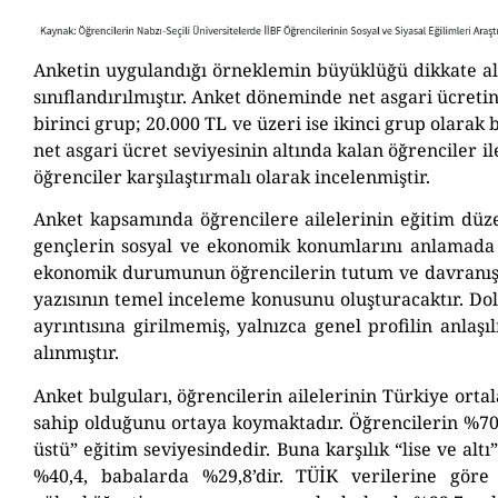
Anketin uygulandığı örneklemin büyüklüğü dikkate al
sınıflandırılmıştır. Anket döneminde net asgari ücretin
birinci grup; 20.000 TL ve üzeri ise ikinci grup olarak 
net asgari ücret seviyesinin altında kalan öğrenciler i
öğrenciler karşılaştırmalı olarak incelenmiştir.
Anket kapsamında öğrencilere ailelerinin eğitim düzey
gençlerin sosyal ve ekonomik konumlarını anlamada kr
ekonomik durumunun öğrencilerin tutum ve davranışları
yazısının temel inceleme konusunu oluşturacaktır. Dolay
ayrıntısına girilmemiş, yalnızca genel profilin anlaş
alınmıştır.
Anket bulguları, öğrencilerin ailelerinin Türkiye ort
sahip olduğunu ortaya koymaktadır. Öğrencilerin %70,2’
üstü” eğitim seviyesindedir. Buna karşılık “lise ve al
%40,4, babalarda %29,8’dir. TÜİK verilerine göre