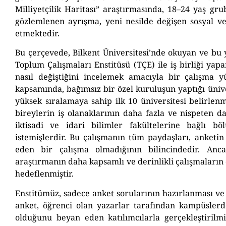
Milliyetçilik Haritası” araştırmasında, 18–24 yaş gr
gözlemlenen ayrışma, yeni nesilde değişen sosyal ve 
etmektedir.
Bu çerçevede, Bilkent Üniversitesi’nde okuyan ve bu y
Toplum Çalışmaları Enstitüsü (TÇE) ile iş birliği yapa
nasıl değiştiğini incelemek amacıyla bir çalışma yü
kapsamında, bağımsız bir özel kuruluşun yaptığı ünive
yüksek sıralamaya sahip ilk 10 üniversitesi belirlen
bireylerin iş olanaklarının daha fazla ve nispeten d
iktisadi ve idari bilimler fakültelerine bağlı b
istemişlerdir. Bu çalışmanın tüm paydaşları, anketin
eden bir çalışma olmadığının bilincindedir. Anca
araştırmanın daha kapsamlı ve derinlikli çalışmaların 
hedeflenmiştir.
Enstitümüz, sadece anket sorularının hazırlanması ve 
anket, öğrenci olan yazarlar tarafından kampüslerd
olduğunu beyan eden katılımcılarla gerçekleştirilm