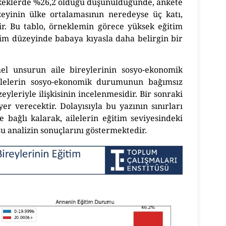
keklerde %26,2 olduğu düşünüldüğünde, ankete
üzeyinin ülke ortalamasının neredeyse üç katı,
ir. Bu tablo, örneklemin görece yüksek eğitim
tim düzeyinde babaya kıyasla daha belirgin bir
mel unsurun aile bireylerinin sosyo-ekonomik
ailelerin sosyo-ekonomik durumunun bağımsız
leriyle ilişkisinin incelenmesidir. Bir sonraki
er verecektir. Dolayısıyla bu yazının sınırları
 bağlı kalarak, ailelerin eğitim seviyesindeki
su analizin sonuçlarını göstermektedir.