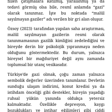
fiilen çatışmalara katılmış, yaralanmış ya da
tedavi görmüş olsa bile, resmî anlamda “gazi”
olarak tanınmaz. İşte bu noktada “malûl
sayılmayan gaziler” adı verilen bir gri alan oluşur.
Özsoy (2023) tarafından yapılan saha araştırması,
malûl sayılmayan gazilerin resmi olarak
tanınmamasının gazilik kimliğini zedelediğini ve
bireyde derin bir psikolojik yıpranmaya neden
olduğunu göstermektedir. Bu durum, yalnızca
bireysel bir mağduriyet değil aynı zamanda
toplumsal bir utanç vesikasıdır.
Türkiye’de gazi olmak, çoğu zaman yalnızca
sembolik değerler üzerinden tanımlanır. Devletin
sunduğu ulaşım indirimi, konut kredisi ya da
istihdam önceliği gibi destekler, bireyin yaşadığı
ruhsal yükün yanında oldukça yetersiz
kalmaktadır. Özellikle depresyon, kaygı
bozuklukları ve intihar eğilimleri gibi ciddi