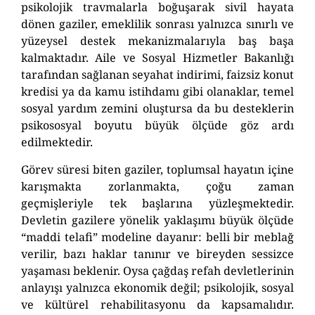
psikolojik travmalarla boğuşarak sivil hayata
dönen gaziler, emeklilik sonrası yalnızca sınırlı ve
yüzeysel destek mekanizmalarıyla baş başa
kalmaktadır. Aile ve Sosyal Hizmetler Bakanlığı
tarafından sağlanan seyahat indirimi, faizsiz konut
kredisi ya da kamu istihdamı gibi olanaklar, temel
sosyal yardım zemini oluştursa da bu desteklerin
psikososyal boyutu büyük ölçüde göz ardı
edilmektedir.
Görev süresi biten gaziler, toplumsal hayatın içine
karışmakta zorlanmakta, çoğu zaman
geçmişleriyle tek başlarına yüzleşmektedir.
Devletin gazilere yönelik yaklaşımı büyük ölçüde
“maddi telafi” modeline dayanır: belli bir meblağ
verilir, bazı haklar tanınır ve bireyden sessizce
yaşaması beklenir. Oysa çağdaş refah devletlerinin
anlayışı yalnızca ekonomik değil; psikolojik, sosyal
ve kültürel rehabilitasyonu da kapsamalıdır.