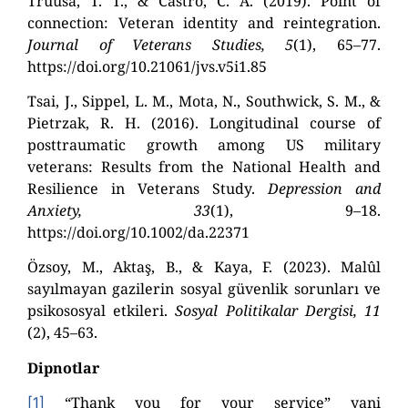
Truusa, T. T., & Castro, C. A. (2019). Point of
connection: Veteran identity and reintegration.
Journal of Veterans Studies, 5
(1), 65–77.
https://doi.org/10.21061/jvs.v5i1.85
Tsai, J., Sippel, L. M., Mota, N., Southwick, S. M., &
Pietrzak, R. H. (2016). Longitudinal course of
posttraumatic growth among US military
veterans: Results from the National Health and
Resilience in Veterans Study.
Depression and
Anxiety, 33
(1), 9–18.
https://doi.org/10.1002/da.22371
Özsoy, M., Aktaş, B., & Kaya, F. (2023). Malûl
sayılmayan gazilerin sosyal güvenlik sorunları ve
psikososyal etkileri.
Sosyal Politikalar Dergisi, 11
(2), 45–63.
Dipnotlar
“Thank you for your service” yani
[1]