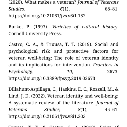
(2020). What makes a veteran?
Journal of Veterans
Studies, 6
(1), 68–81.
https://doi.org/10.21061/jvs.v6i1.152
Burke, P. (1997).
Varieties of cultural history
.
Cornell University Press.
Castro, C. A., & Truusa, T. T. (2019). Social and
psychological risk and protective factors for
veteran well-being: The role of veteran identity
and its implications for intervention.
Frontiers in
Psychology, 10
, 2673.
https://doi.org/10.3389/fpsyg.2019.02673
Dillahunt-Aspillaga, C., Haskins, E. C., Rozzell, M., &
Lind, J. D. (2022). Veteran identity and well-being:
A systematic review of the literature.
Journal of
Veterans Studies, 8
(1), 45–61.
https://doi.org/10.21061/jvs.v8i1.303