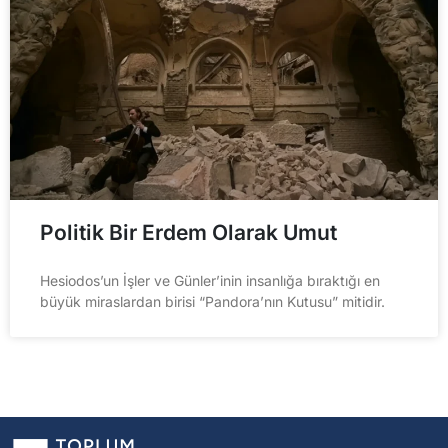
Politik Bir Erdem Olarak Umut
Hesiodos’un İşler ve Günler’inin insanlığa bıraktığı en
büyük miraslardan birisi “Pandora’nın Kutusu” mitidir.