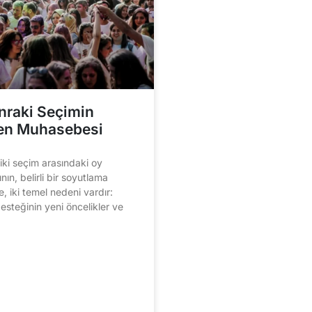
nraki Seçimin
n Muhasebesi
iki seçim arasındaki oy
rının, belirli bir soyutlama
, iki temel nedeni vardır:
steğinin yeni öncelikler ve