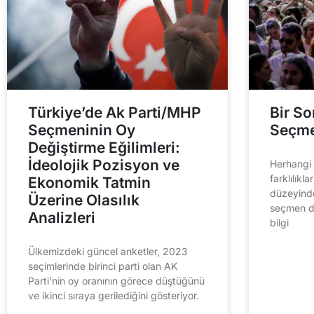
Türkiye’de Ak Parti/MHP
Bir So
Seçmeninin Oy
Seçme
Değiştirme Eğilimleri:
İdeolojik Pozisyon ve
Herhangi 
farklılıkla
Ekonomik Tatmin
düzeyinde
Üzerine Olasılık
seçmen de
Analizleri
bilgi
Ülkemizdeki güncel anketler, 2023
seçimlerinde birinci parti olan AK
Parti’nin oy oranının görece düştüğünü
ve ikinci sıraya gerilediğini gösteriyor.