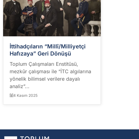
İttihadçıların “Millî/Milliyetçi
Hafızaya” Geri Dönüşü
Toplum Çalışmaları Enstitüsü,
mezkûr çalışması ile “İTC algılarına
yönelik bilimsel verilere dayalı
analiz”...
4 Kasım 2025