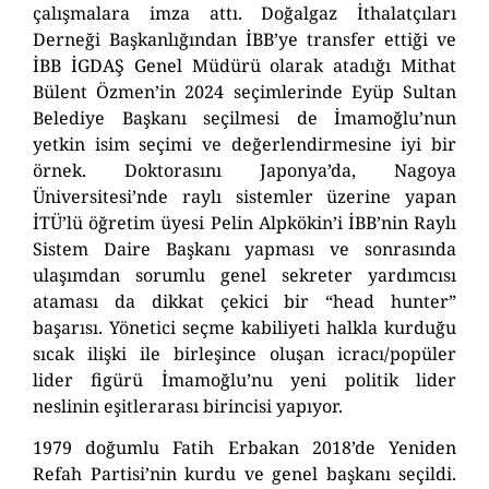
çalışmalara imza attı. Doğalgaz İthalatçıları
Derneği Başkanlığından İBB’ye transfer ettiği ve
İBB İGDAŞ Genel Müdürü olarak atadığı Mithat
Bülent Özmen’in 2024 seçimlerinde Eyüp Sultan
Belediye Başkanı seçilmesi de İmamoğlu’nun
yetkin isim seçimi ve değerlendirmesine iyi bir
örnek. Doktorasını Japonya’da, Nagoya
Üniversitesi’nde raylı sistemler üzerine yapan
İTÜ’lü öğretim üyesi Pelin Alpkökin’i İBB’nin Raylı
Sistem Daire Başkanı yapması ve sonrasında
ulaşımdan sorumlu genel sekreter yardımcısı
ataması da dikkat çekici bir “head hunter”
başarısı. Yönetici seçme kabiliyeti halkla kurduğu
sıcak ilişki ile birleşince oluşan icracı/popüler
lider figürü İmamoğlu’nu yeni politik lider
neslinin eşitlerarası birincisi yapıyor.
1979 doğumlu Fatih Erbakan 2018’de Yeniden
Refah Partisi’nin kurdu ve genel başkanı seçildi.