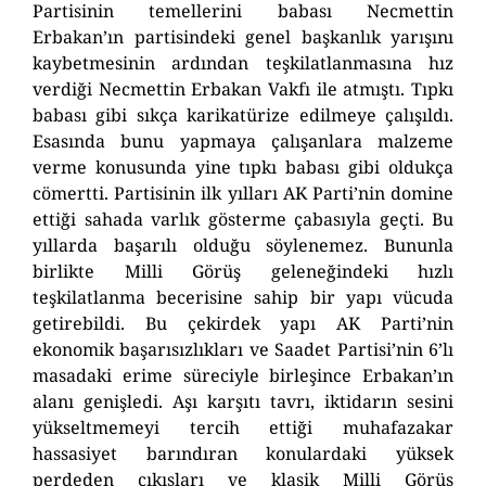
Partisinin temellerini babası Necmettin
Erbakan’ın partisindeki genel başkanlık yarışını
kaybetmesinin ardından teşkilatlanmasına hız
verdiği Necmettin Erbakan Vakfı ile atmıştı. Tıpkı
babası gibi sıkça karikatürize edilmeye çalışıldı.
Esasında bunu yapmaya çalışanlara malzeme
verme konusunda yine tıpkı babası gibi oldukça
cömertti. Partisinin ilk yılları AK Parti’nin domine
ettiği sahada varlık gösterme çabasıyla geçti. Bu
yıllarda başarılı olduğu söylenemez. Bununla
birlikte Milli Görüş geleneğindeki hızlı
teşkilatlanma becerisine sahip bir yapı vücuda
getirebildi. Bu çekirdek yapı AK Parti’nin
ekonomik başarısızlıkları ve Saadet Partisi’nin 6’lı
masadaki erime süreciyle birleşince Erbakan’ın
alanı genişledi. Aşı karşıtı tavrı, iktidarın sesini
yükseltmemeyi tercih ettiği muhafazakar
hassasiyet barındıran konulardaki yüksek
perdeden çıkışları ve klasik Milli Görüş