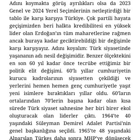
Adını koymakta görüş ayrılıkları olsa da 2023
Genel ve 2024 Yerel Seçimlerinin netleştirdiği bir
tablo ile karşı karşıya Türkiye. Çok partili hayata
geçişimizden beri halkta kredibilitesi en yüksek
lider olan Erdoğan’ın tüm maharetlerine rağmen
ancak buraya kadar geciktirebildiği bir değişimle
karşı karşıyayız. Adını koyalım: Türk siyasetinde
yaşananın adı nesil değişimidir. Benzer ölçektekini
en son 60 yıl kadar önce tecrübe ettiğimiz bir
politik elit değişimi. 60’lı yıllar cumhuriyetin
kurucu kadrolarının siyasetten çekildiği ve
yerlerini hemen hemen genç cumhuriyetle yaşıt
yeni isimlere bıraktıkları yıllar oldu. 60’ların
ortalarından 70’lerin başına kadar olan kısa
sürede Türk siyaset sahnesine her biri birer ekol
oluşturacak olan liderler çıktı. 1964’te 40
yaşındaki Süleyman Demirel Adalet Partisi’nin
genel başkanlığına seçildi. 1965’te 48 yaşındaki
Alparslan Türkeş daha sonra MHP’ye dönüşecek