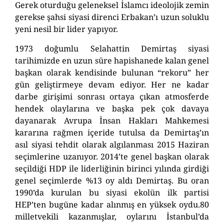
Gerek oturduğu geleneksel İslamcı ideolojik zemin
gerekse şahsi siyasi direnci Erbakan’ı uzun soluklu
yeni nesil bir lider yapıyor.
1973 doğumlu Selahattin Demirtaş siyasi
tarihimizde en uzun süre hapishanede kalan genel
başkan olarak kendisinde bulunan “rekoru” her
gün geliştirmeye devam ediyor. Her ne kadar
darbe girişimi sonrası ortaya çıkan atmosferde
hendek olaylarına ve başka pek çok davaya
dayanarak Avrupa İnsan Hakları Mahkemesi
kararına rağmen içeride tutulsa da Demirtaş’ın
asıl siyasi tehdit olarak algılanması 2015 Haziran
seçimlerine uzanıyor. 2014’te genel başkan olarak
seçildiği HDP ile liderliğinin birinci yılında girdiği
genel seçimlerde %13 oy aldı Demirtaş. Bu oran
1990’da kurulan bu siyasi ekolün ilk partisi
HEP’ten bugüne kadar alınmış en yüksek oydu.80
milletvekili kazanmışlar, oylarını İstanbul’da