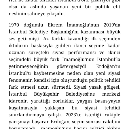
olsa da aslında yaşanan yeni bir politik elit
neslinin sahneye çıkışıdır.
1970 doğumlu Ekrem İmamoğlu’nun 2019’da
İstanbul Belediye Başkanlığı’nı kazanması büyük
ses getirmişti. Az farkla kazandığı ilk seçimden
iktidarın baskısıyla gidilen ikinci seçime kadar
uzanan süreçteki siyasi performansı ve ikinci
seçimdeki büyük fark İmamoğlu’nun İstanbul’la
yetinmeyeceğinin göstergesiydi. Erdoğan’ın
İstanbul’u kaybetmesine neden olan yeni siyasi
fenomenin kendisi için oluşturduğu politik tehdidi
fark etmesi uzun sürmedi. Siyasi yasak gölgesi,
İstanbul Büyükşehir Belediyesi’ne merkezi
idarenin yarattığı zorluklar, yaygın basın-yayın
kuşatmasıyla yaklaşan bu siyasi tehdidi
sınırlandırmaya çalıştı. 2023’te istediği rakiple
yarışmayı başaran Erdoğan, seçim sonrası rakibini
koruyamadı. İmamoğlu’nun başını çektiği ekibin