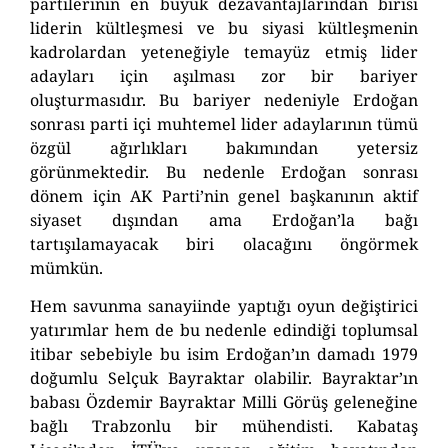
partilerinin en büyük dezavantajlarından birisi
liderin kültleşmesi ve bu siyasi kültleşmenin
kadrolardan yeteneğiyle temayüz etmiş lider
adayları için aşılması zor bir bariyer
oluşturmasıdır. Bu bariyer nedeniyle Erdoğan
sonrası parti içi muhtemel lider adaylarının tümü
özgül ağırlıkları bakımından yetersiz
görünmektedir. Bu nedenle Erdoğan sonrası
dönem için AK Parti’nin genel başkanının aktif
siyaset dışından ama Erdoğan’la bağı
tartışılamayacak biri olacağını öngörmek
mümkün.
Hem savunma sanayiinde yaptığı oyun değiştirici
yatırımlar hem de bu nedenle edindiği toplumsal
itibar sebebiyle bu isim Erdoğan’ın damadı 1979
doğumlu Selçuk Bayraktar olabilir. Bayraktar’ın
babası Özdemir Bayraktar Milli Görüş geleneğine
bağlı Trabzonlu bir mühendisti. Kabataş