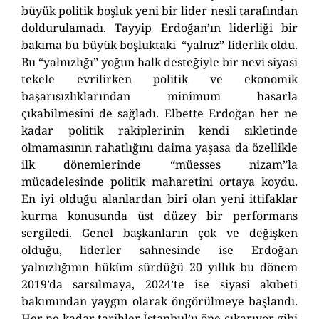
büyük politik boşluk yeni bir lider nesli tarafından
doldurulamadı. Tayyip Erdoğan’ın liderliği bir
bakıma bu büyük boşluktaki “yalnız” liderlik oldu.
Bu “yalnızlığı” yoğun halk desteğiyle bir nevi siyasi
tekele evrilirken politik ve ekonomik
başarısızlıklarından minimum hasarla
çıkabilmesini de sağladı. Elbette Erdoğan her ne
kadar politik rakiplerinin kendi sıkletinde
olmamasının rahatlığını daima yaşasa da özellikle
ilk dönemlerinde “müesses nizam”la
mücadelesinde politik maharetini ortaya koydu.
En iyi olduğu alanlardan biri olan yeni ittifaklar
kurma konusunda üst düzey bir performans
sergiledi. Genel başkanların çok ve değişken
olduğu, liderler sahnesinde ise Erdoğan
yalnızlığının hüküm sürdüğü 20 yıllık bu dönem
2019’da sarsılmaya, 2024’te ise siyasi akıbeti
bakımından yaygın olarak öngörülmeye başlandı.
Her ne kadar tarihler İstanbul’u öne çıkarıyor gibi