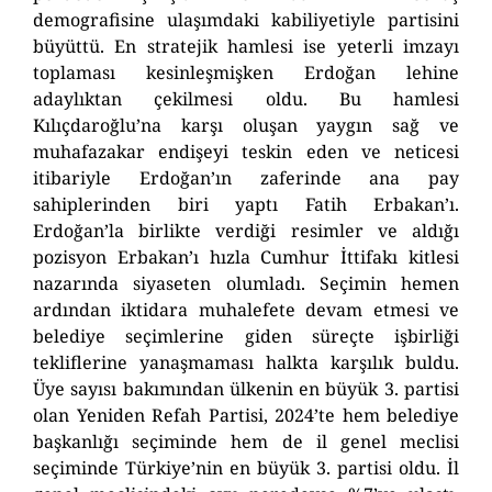
demografisine ulaşımdaki kabiliyetiyle partisini
büyüttü. En stratejik hamlesi ise yeterli imzayı
toplaması kesinleşmişken Erdoğan lehine
adaylıktan çekilmesi oldu. Bu hamlesi
Kılıçdaroğlu’na karşı oluşan yaygın sağ ve
muhafazakar endişeyi teskin eden ve neticesi
itibariyle Erdoğan’ın zaferinde ana pay
sahiplerinden biri yaptı Fatih Erbakan’ı.
Erdoğan’la birlikte verdiği resimler ve aldığı
pozisyon Erbakan’ı hızla Cumhur İttifakı kitlesi
nazarında siyaseten olumladı. Seçimin hemen
ardından iktidara muhalefete devam etmesi ve
belediye seçimlerine giden süreçte işbirliği
tekliflerine yanaşmaması halkta karşılık buldu.
Üye sayısı bakımından ülkenin en büyük 3. partisi
olan Yeniden Refah Partisi, 2024’te hem belediye
başkanlığı seçiminde hem de il genel meclisi
seçiminde Türkiye’nin en büyük 3. partisi oldu. İl