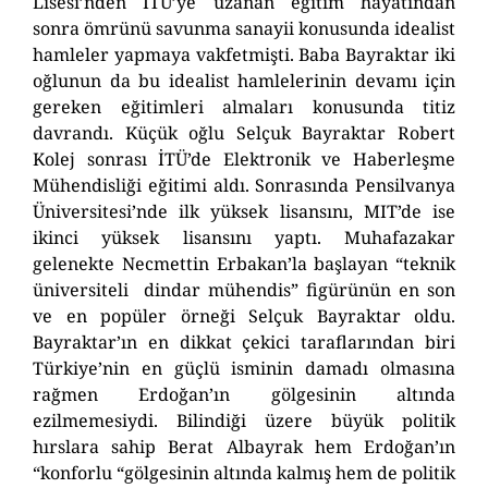
Lisesi’nden İTÜ’ye uzanan eğitim hayatından
sonra ömrünü savunma sanayii konusunda idealist
hamleler yapmaya vakfetmişti. Baba Bayraktar iki
oğlunun da bu idealist hamlelerinin devamı için
gereken eğitimleri almaları konusunda titiz
davrandı. Küçük oğlu Selçuk Bayraktar Robert
Kolej sonrası İTÜ’de Elektronik ve Haberleşme
Mühendisliği eğitimi aldı. Sonrasında Pensilvanya
Üniversitesi’nde ilk yüksek lisansını, MIT’de ise
ikinci yüksek lisansını yaptı. Muhafazakar
gelenekte Necmettin Erbakan’la başlayan “teknik
üniversiteli dindar mühendis” figürünün en son
ve en popüler örneği Selçuk Bayraktar oldu.
Bayraktar’ın en dikkat çekici taraflarından biri
Türkiye’nin en güçlü isminin damadı olmasına
rağmen Erdoğan’ın gölgesinin altında
ezilmemesiydi. Bilindiği üzere büyük politik
hırslara sahip Berat Albayrak hem Erdoğan’ın
“konforlu “gölgesinin altında kalmış hem de politik