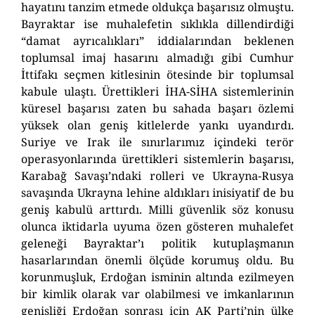
hayatını tanzim etmede oldukça başarısız olmuştu.
Bayraktar ise muhalefetin sıklıkla dillendirdiği
“damat ayrıcalıkları” iddialarından beklenen
toplumsal imaj hasarını almadığı gibi Cumhur
İttifakı seçmen kitlesinin ötesinde bir toplumsal
kabule ulaştı. Ürettikleri İHA-SİHA sistemlerinin
küresel başarısı zaten bu sahada başarı özlemi
yüksek olan geniş kitlelerde yankı uyandırdı.
Suriye ve Irak ile sınırlarımız içindeki terör
operasyonlarında ürettikleri sistemlerin başarısı,
Karabağ Savaşı’ndaki rolleri ve Ukrayna-Rusya
savaşında Ukrayna lehine aldıkları inisiyatif de bu
geniş kabulü arttırdı. Milli güvenlik söz konusu
olunca iktidarla uyuma özen gösteren muhalefet
geleneği Bayraktar’ı politik kutuplaşmanın
hasarlarından önemli ölçüde korumuş oldu. Bu
korunmuşluk, Erdoğan isminin altında ezilmeyen
bir kimlik olarak var olabilmesi ve imkanlarının
genişliği Erdoğan sonrası için AK Parti’nin ülke