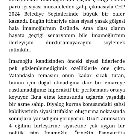
parti içi siyasi mücadeleden galip çıkmasıyla CHP
2024 Belediye Seçimlerinde büyük bir zafer
kazandı. Bugün itibariyle olası siyasi yasak gölgesi
hala İmamoğlu’nun üstünde. Ama olası olanın
hayata geçtiği senaryonun bile İmamoğlu’nun
ilerleyişini durduramayacağını söylemek
mümkün.
İmamoğlu kendisinden önceki siyasi liderlerde
pek gözlemlemediğimiz özelliklerle öne çıktı.
Vatandaşla temasını onun kadar sıcak tutan,
bunun için doğal olmadığına dair bir emareye
rastlamadığımız hiperaktif bir performans ortaya
koyuyor. İkna etme konusunda uçlarda yaşadığı
bir azme sahip. Diyalog kurma konusundaki şahsi
kabiliyetinin siyasi ittifaklar oluşturma noktasında
sonuçlara yansıdığını görüyoruz. Özal’ı anımsatan
4 eğilimi birleştirme siyasetine çok uygun bir
politik isim İmamoğlu. Örneğin Esenyurt’ta