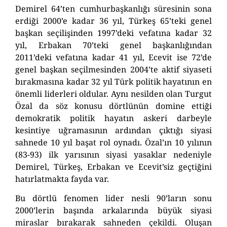
Demirel 64’ten cumhurbaşkanlığı süresinin sona
erdiği 2000’e kadar 36 yıl, Türkeş 65’teki genel
başkan seçilişinden 1997’deki vefatına kadar 32
yıl, Erbakan 70’teki genel başkanlığından
2011’deki vefatına kadar 41 yıl, Ecevit ise 72’de
genel başkan seçilmesinden 2004’te aktif siyaseti
bırakmasına kadar 32 yıl Türk politik hayatının en
önemli liderleri oldular. Aynı nesilden olan Turgut
Özal da söz konusu dörtlünün domine ettiği
demokratik politik hayatın askeri darbeyle
kesintiye uğramasının ardından çıktığı siyasi
sahnede 10 yıl başat rol oynadı. Özal’ın 10 yılının
(83-93) ilk yarısının siyasi yasaklar nedeniyle
Demirel, Türkeş, Erbakan ve Ecevit’siz geçtiğini
hatırlatmakta fayda var.
Bu dörtlü fenomen lider nesli 90’ların sonu
2000’lerin başında arkalarında büyük siyasi
miraslar bırakarak sahneden çekildi. Oluşan