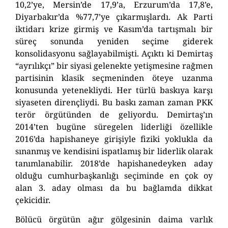
10,2’ye, Mersin’de 17,9’a, Erzurum’da 17,8’e,
Diyarbakır’da %77,7’ye çıkarmışlardı. Ak Parti
iktidarı krize girmiş ve Kasım’da tartışmalı bir
süreç sonunda yeniden seçime giderek
konsolidasyonu sağlayabilmişti. Açıktı ki Demirtaş
“ayrılıkçı” bir siyasi gelenekte yetişmesine rağmen
partisinin klasik seçmeninden öteye uzanma
konusunda yetenekliydi. Her türlü baskıya karşı
siyaseten dirençliydi. Bu baskı zaman zaman PKK
terör örgütünden de geliyordu. Demirtaş’ın
2014’ten bugüne süregelen liderliği özellikle
2016’da hapishaneye girişiyle fiziki yoklukla da
sınanmış ve kendisini ispatlamış bir liderlik olarak
tanımlanabilir. 2018’de hapishanedeyken aday
olduğu cumhurbaşkanlığı seçiminde en çok oy
alan 3. aday olması da bu bağlamda dikkat
çekicidir.
Bölücü örgütün ağır gölgesinin daima varlık