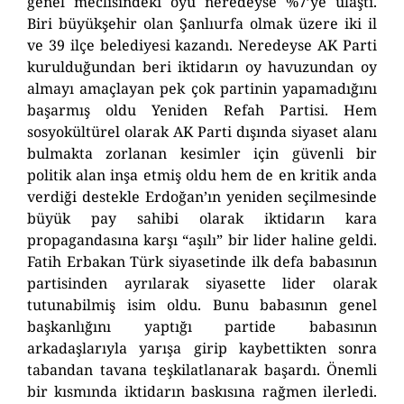
genel meclisindeki oyu neredeyse %7’ye ulaştı.
Biri büyükşehir olan Şanlıurfa olmak üzere iki il
ve 39 ilçe belediyesi kazandı. Neredeyse AK Parti
kurulduğundan beri iktidarın oy havuzundan oy
almayı amaçlayan pek çok partinin yapamadığını
başarmış oldu Yeniden Refah Partisi. Hem
sosyokültürel olarak AK Parti dışında siyaset alanı
bulmakta zorlanan kesimler için güvenli bir
politik alan inşa etmiş oldu hem de en kritik anda
verdiği destekle Erdoğan’ın yeniden seçilmesinde
büyük pay sahibi olarak iktidarın kara
propagandasına karşı “aşılı” bir lider haline geldi.
Fatih Erbakan Türk siyasetinde ilk defa babasının
partisinden ayrılarak siyasette lider olarak
tutunabilmiş isim oldu. Bunu babasının genel
başkanlığını yaptığı partide babasının
arkadaşlarıyla yarışa girip kaybettikten sonra
tabandan tavana teşkilatlanarak başardı. Önemli
bir kısmında iktidarın baskısına rağmen ilerledi.