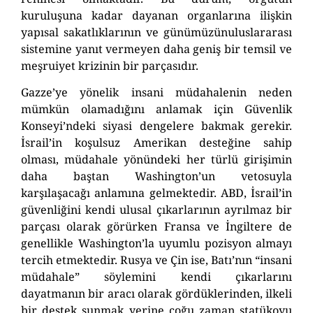
kuruluşuna kadar dayanan organlarına ilişkin
yapısal sakatlıklarının
ve
günümüzün
uluslararası
sistemine yanıt vermeyen
daha
geniş bir temsil ve
meşruiyet krizinin
bir
parçasıdır.
Gazze’ye yönelik insani müdahalenin neden
mümkün olamadığını anlamak için Güvenlik
Konseyi’ndeki siyasi dengelere bakmak gerekir.
İsrail’in koşulsuz Amerikan desteğine sahip
olması, müdahale yönündeki her türlü girişimin
daha baştan Washington’un vetosuyla
karşılaşacağı anlamına gelmektedir. ABD, İsrail’in
güvenliğini kendi ulusal çıkarlarının ayrılmaz bir
parçası olarak görürken Fransa ve İngiltere de
genellikle Washington’la uyumlu pozisyon almayı
tercih etmektedir. Rusya ve Çin ise, Batı’nın “insani
müdahale” söylemini kendi çıkarlarını
dayatmanın bir aracı olarak gördüklerinden, ilkeli
bir destek sunmak yerine çoğu zaman statükoyu