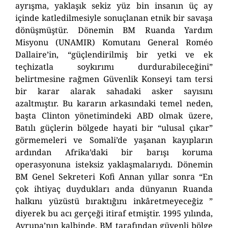
ayrışma, yaklaşık
sekiz yüz bin
insan
ın
üç ay
içinde katledilmesiyle sonuçlanan etnik bir savaşa
dönüşmüştür. Dönemin BM Ruanda Yardım
Misyonu (UNAMIR) Komutanı General Roméo
Dallaire’in, “güçlendirilmiş bir yetki ve ek
teçhizatla soykırımı durdurabileceğini”
belirtmesine rağmen Güvenlik Konseyi tam tersi
bir karar alarak sahadaki asker sayısını
azaltmıştır. Bu kararın arkasındaki temel neden,
başta Clinton yönetimindeki ABD olmak üzere,
Batılı güçlerin bölgede hayati bir “ulusal çıkar”
görmemeleri ve Somali’de yaşanan kayıpların
ardından Afrika’daki bir barışı koruma
operasyonuna isteksiz yaklaşmalarıydı. Dönemin
BM Genel Sekreteri Kofi Annan yıllar sonra “En
çok ihtiyaç duydukları anda dünyanın Ruanda
halkını yüzüstü bıraktığını
inkâr
etmeyeceğiz ”
diyerek bu acı gerçeği itiraf etmiştir. 1995 yılında,
Avrupa’nın kalbinde, BM tarafından güvenli bölge