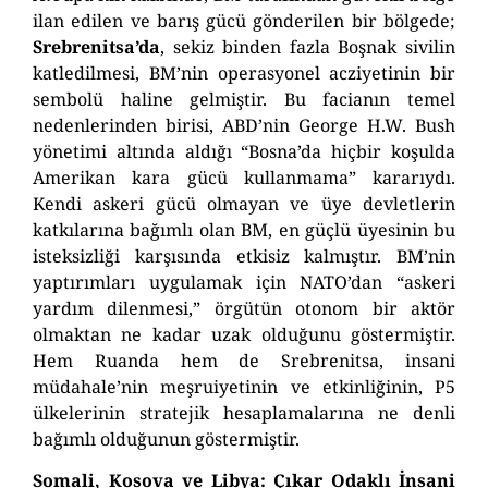
ilan edilen ve barış gücü gönderilen bir bölgede;
Srebrenitsa’da
,
sekiz bin
den fazla Boşnak sivilin
katledilmesi, BM’nin operasyonel acziyetinin bir
sembolü haline gelmiştir. Bu facianın temel
nedenlerinden biri
si
, ABD’nin George H.W. Bush
yönetimi altında aldığı “Bosna’da hiçbir koşulda
Amerikan kara gücü kullanmama” kararıydı.
Kendi askeri gücü olmayan ve üye devletlerin
katkılarına bağımlı olan BM, en güçlü üyesinin bu
isteksizliği karşısında etkisiz kalmıştır. BM’nin
yaptırımları uygulamak için NATO’dan “askeri
yardım dilenmesi,” örgütün otonom bir aktör
olmaktan ne kadar uzak olduğunu göstermiştir.
Hem Ruanda hem de
S
rebrenitsa,
insani
müdahale’nin meşruiyetinin ve etkinliğinin, P5
ülkelerinin stratejik hesaplamalarına ne denli
bağımlı olduğunun göstermiştir.
Somali
, Kosova
ve
Libya: Çıkar
O
daklı
İnsani