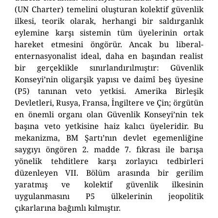
(UN Charter) temelini oluşturan kolektif güvenlik
ilkesi, teorik olarak, herhangi bir saldırganlık
eylemine karşı sistemin tüm üyelerinin ortak
hareket etmesini öngörür. Ancak bu liberal-
enternasyonalist ideal, daha en başından
r
ealist
bir gerçeklikle sınırlandırılmıştır: Güvenlik
Konseyi’nin oligarşik yapısı ve
daimî
beş üyesine
(P5) tanınan veto yetkisi.
Amerika Birleşik
Devletleri, Rusya, Fransa, İngiltere ve Çin; örgütün
en önemli organı olan Güvenlik Konseyi’nin tek
başına veto yetkisine haiz kalıcı üyeleridir.
Bu
mekanizma, BM Şartı’nın devlet egemenliğine
saygıyı öngören 2.
m
adde 7.
f
ıkrası ile barışa
yönelik tehditlere karşı zorlayıcı tedbirleri
düzenleyen VII. Bölüm arasında bir gerilim
yaratmış ve kolektif güvenlik ilkesinin
uygulanmasını P5 ülkelerinin jeopolitik
çıkarlarına bağımlı kılmıştır.