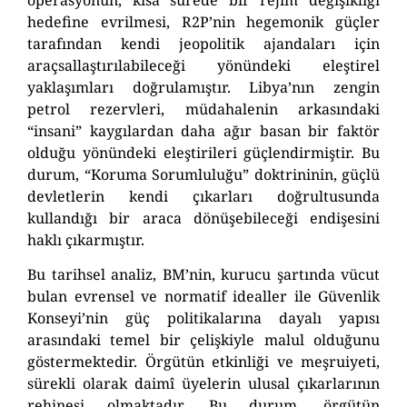
hedefine evrilmesi, R2P’nin hegemonik güçler
tarafından kendi jeopolitik ajandaları için
araçsallaştırılabileceği yönündeki eleştirel
yaklaşımları doğrulamıştır. Libya’nın zengin
petrol rezervleri, müdahalenin arkasındaki
“insani” kaygılardan daha ağır basan bir faktör
olduğu yönündeki eleştirileri güçlendir
miştir
. Bu
durum, “Koruma Sorumluluğu” doktrininin, güçlü
devletlerin kendi çıkarları doğrultusunda
kullandığı bir araca dönüşebileceği endişesini
haklı çıkarmıştır.
Bu tarihsel analiz, BM’nin, kurucu şartında vücut
bulan evrensel ve normatif idealler ile Güvenlik
Konseyi’nin güç politikalarına dayalı yapısı
arasındaki temel bir çelişkiyle malul olduğunu
göstermektedir. Örgütün etkinliği ve meşruiyeti,
sürekli olarak
daimî
üyelerin ulusal çıkarlarının
rehinesi olm
aktadır
. Bu durum
, örgütün