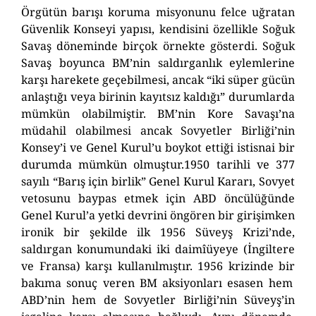
Örgütün barışı koruma misyonunu felce uğratan
Güvenlik Konseyi yapısı
, kendisini özellikle
S
oğuk
S
avaş döneminde
birçok
örnekte gösterdi.
Soğuk
Savaş boyunca BM’nin saldırganlık eylemlerine
karşı harekete geçebilmesi, ancak “iki süper gücün
anlaştığı veya birinin kayıtsız kaldığı” durumlarda
mümkün olabilmiştir.
BM’nin Kore Savaşı’na
müdahil olabilmesi ancak Sovyetler Birliği’nin
Konsey’i
ve
G
enel
K
urul
’
u
boykot ettiği istisnai bir
durumda mümkün olmuştur.
1950 tarihli ve 377
sayılı “Barış için birlik”
G
enel
K
uru
l
K
ararı, Sovyet
vetosunu b
a
ypas etmek için ABD öncülüğünde
Genel Kurul’a yetki devrini öngören bir girişimken
ironik bir şekilde ilk
1956 Süveyş Krizi’nde,
saldırgan konumundaki iki
daimî
üye
ye
(İngiltere
ve Fransa)
karşı kullanılmıştır
.
1956 krizinde bi
r
bakıma sonuç veren BM aksiyonları esasen
hem
ABD’nin hem de Sovyetler Birliği’nin Süveyş’in