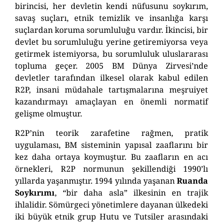
b
irincisi, her devletin kendi nüfusunu soykırım,
savaş suçları, etnik temizlik ve insanlığa karşı
suçlardan koruma sorumluluğu vardır. İkincisi, bir
devlet bu sorumluluğu yerine getiremiyorsa veya
getirmek istemiyorsa, bu sorumluluk uluslararası
topluma geçer. 2005 BM Dünya Zirvesi’nde
devletler tarafından ilkesel olarak kabul edilen
R2P, insani müdahale tartışmalarına meşruiyet
kazandırmayı amaçlayan en önemli normatif
gelişme olmuştur.
R2P’nin teorik zarafetine rağmen, pratik
uygulaması, BM sisteminin yapısal zaaflarını bir
kez daha ortaya koymuştur. Bu zaafların en acı
örnekleri, R2P normunun şekillendiği 1990’lı
yıllarda yaşanmıştır. 1994 yılında yaşanan
Ruanda
Soykırımı
, “bir daha asla” ilkesinin en trajik
ihlalidir. Sömürgeci yönetimlere dayanan ülkedeki
iki büyük etnik grup Hutu ve Tutsiler arasındaki