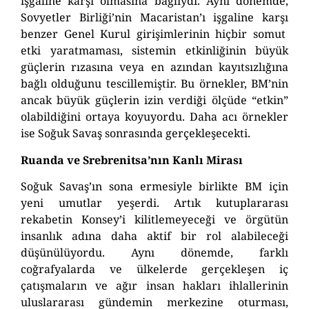
işgaline karşı olması
na bağlıydı
.
Aynı dönemde,
Sovyetler Birliği’nin Macaristan’ı işgaline
karşı
benzer Genel Kurul
girişimlerinin
hiçbir somut
etki yaratmaması,
sistemin etkinliğinin büyük
güçlerin rızasına veya en azından kayıtsızlığına
bağlı olduğunu
tescillemiştir
.
Bu örnekler, BM’nin
ancak büyük güçlerin izin verdiği ölçüde “etkin”
olabildiğini ortaya koyuyordu.
Daha acı örnekler
ise Soğuk Savaş sonrasında gerçekleşecekti.
Ruanda ve Srebrenitsa’nın Kanlı Mirası
Soğuk Savaş’ın
sona ermesiyle
birlikte BM için
yeni umutlar yeşerdi. Artık kutuplararası
rekabetin Konsey’i kilitlemeyeceği ve örgütün
insanlık adına daha aktif bir rol alabileceği
düşünülüyordu.
Aynı dönemde, farklı
coğrafyalar
d
a ve ülkelerde gerçekleşen iç
çatışmaların ve ağır insan hakları ihlallerinin
uluslararası gündemin merkezine oturması,