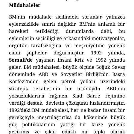
Müdahaleler
BM’nin müdahale sicilindeki sorunlar, yalnızca
eylemsizlikle sınırlı değildir.
BM’nin anlamlı bir
hareketi tetiklediği durumlarda dahi, bu
eylemlerin seçiciliği ve arkasındaki
motivasyonlar,
örgütün tarafsızlığına ve meşruiyetine yönelik
ciddi şüpheler doğurmuştur. 1992 yılında,
Somali’de
yaşanan insani kriz ve 1992 yılında
gelen BM müdahalesi, büyük ölçüde Soğuk Savaş
döneminde ABD ve Sovyetler Birliği’nin Basra
Körfezi’nden gelen petrol yolları üzerindeki
stratejik rekabetinin bir ürünüydü. ABD’nin
yolsuzluklarına rağmen Siad Barre rejimine
verdiği destek, devletin çöküşünü hızlandırmıştır.
1992’deki BM müdahalesi, her ne kadar insani bir
gerekçeyle meşrulaştırılsa
da
kökeninde büyük
güç politikalarının yattığı bir krize yönelik
gecikmiş ve çıkar odaklı bir tepki olarak