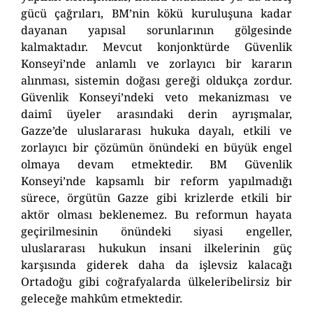
gücü çağrıları, BM’nin kökü kuruluşuna kadar
dayanan yapısal sorunlarının gölgesinde
kalmaktadır. Mevcut konjonktürde Güvenlik
Konseyi’nde anlamlı ve zorlayıcı bir kararın
alınması, sistemin doğası gereği oldukça zordur.
Güvenlik Konseyi’ndeki veto mekanizması ve
daimî
üyeler arasındaki derin ayrışmalar,
Gazze’de uluslararası hukuka dayalı, etkili ve
zorlayıcı bir çözümün önündeki en büyük engel
olmaya devam etmektedir. BM Güvenlik
Konseyi’nde kapsamlı bir reform yapılmadığı
sürece, örgütün Gazze gibi krizlerde etkili bir
aktör olması beklenemez.
Bu reformun hayata
geçirilmesinin önündeki siyasi engeller,
uluslararası hukuk
un insani ilkelerinin
güç
karşısında giderek daha da işlevsiz kalacağı
Ortadoğu gibi coğrafyalarda ülkeleri
belirsiz bir
geleceğe mahkûm etmektedir.