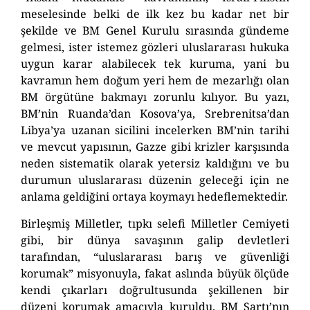
meselesinde belki de ilk kez bu kadar net bir
şekilde ve BM Genel Kurulu sırasında gündeme
gelmesi, ister istemez gözleri uluslararası hukuka
uygun karar alabilecek tek kuruma,
yani bu
kavramın hem doğum yeri hem de mezarlığı olan
BM örgütüne
bakmay
ı zorunlu kılıyor
.
Bu yazı,
BM’nin Ruanda’dan Kosova’ya, Srebrenitsa’dan
Libya’ya uzanan sicilini incelerken BM’nin
tarihi
ve
mevcut yapısının, Gazze gibi krizler karşısında
neden sistematik olarak yetersiz kaldığını ve bu
durumun uluslararası düzenin geleceği için ne
anlama geldiğini ortaya koymayı hedeflemektedir.
Birleşmiş Milletler, tıpkı selefi Milletler Cemiyeti
gibi, bir dünya savaşının galip devletleri
tarafından,
“uluslararası barış ve güvenliği
korumak” misyonuyla, fakat
aslında büyük
ölçüde
kendi çıkarları doğrultusunda şekillenen bir
düzeni korumak amacıyla kuruldu.
BM Şartı’nın