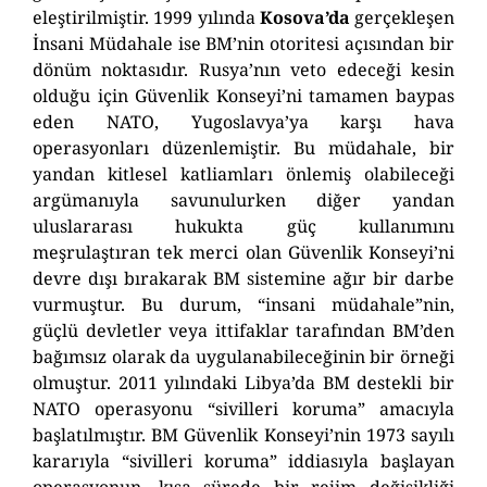
eleştirilmiştir. 1999 yılında
Kosova’da
gerçekleşen
İnsani Müdahale ise BM’nin otoritesi açısından bir
dönüm noktasıdır. Rusya’nın veto edeceği kesin
olduğu için Güvenlik Konseyi’ni tamamen b
a
ypas
eden NATO, Yugoslavya’ya karşı hava
operasyonları düzenlemiştir. Bu müdahale, bir
yandan kitlesel katliamları önlemiş olabileceği
argümanıyla savunulurken diğer yandan
uluslararası hukukta güç kullanımını
meşrulaştıran tek merci olan Güvenlik Konseyi’ni
devre dışı bırakarak BM sistemine ağır bir darbe
vurmuştur. Bu durum, “insani müdahale”nin,
güçlü devletler veya ittifaklar tarafından BM’den
bağımsız olarak da uygulanabileceğinin bir örneği
olmuştur.
2011 yılındaki
Libya
’da BM destekli bir
NATO operasyonu “sivilleri koruma” amacıyla
başlatılmıştır. BM Güvenlik Konseyi’nin 1973 sayılı
kararıyla “sivilleri koruma” iddiasıyla başlayan
operasyonun, kısa sürede bir rejim değişikliği