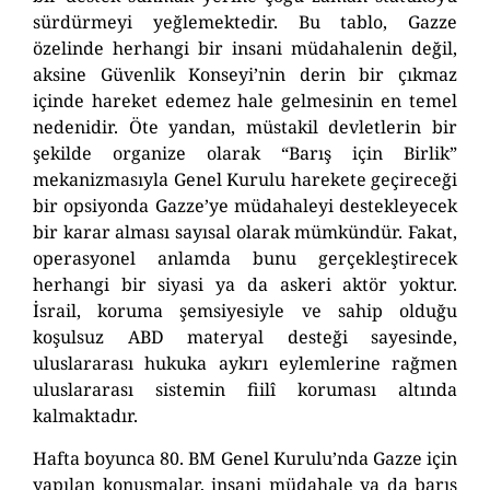
sürdürmeyi yeğlemektedir. Bu tablo, Gazze
özelinde herhangi bir insani müdahalenin değil,
aksine Güvenlik Konseyi’nin derin bir çıkmaz
içinde hareket edemez hale gelmesinin en temel
nedenidir.
Öte yandan, müstakil devletlerin bir
şekilde organize olarak “Barış için Birlik”
mekanizmasıyla
G
enel
K
urulu harekete geçireceği
bir opsiyonda Gazze’ye müdahaleyi destekleyecek
bir karar alması sayısal olarak mümkündür. Fakat,
operasyonel anlamda bunu gerçekleştirecek
herhangi bir siyasi ya da askeri aktör yoktur.
İsrail, koruma şemsiyesiyle ve
sahip olduğu
koşulsuz
ABD
materyal
desteği sayesinde,
uluslararası hukuka aykırı eylemlerine rağmen
uluslararası sistemin fiilî koruması altında
kalmaktadır.
Hafta boyunca 80. BM Genel Kurulu’nda Gazze için
yapılan konuşmalar, insani müdahale ya da barış